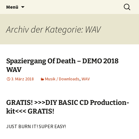
professionelle Dilettanzmusik
Zum
Suchen
Hard Mood
Menü
Inhalt
nach:
springen
Archiv der Kategorie: WAV
Spaziergang Of Death – DEMO 2018
WAV
3. März 2018
Musik / Downloads
,
WAV
GRATIS! >>>DIY BASIC CD Production-
kit<<< GRATIS!
JUST BURN IT! SUPER EASY!